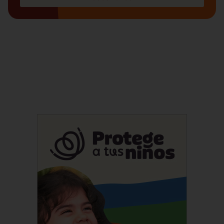
Información semanal sobre los temas
que más te interesan.
Suscríbete