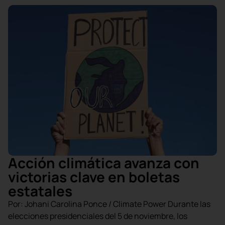
Suscríbete a nuestro
Newsletter!
Información semanal sobre los temas
que más te interesan.
Acción climática avanza con
victorias clave en boletas
Suscríbete
estatales
Por: Johani Carolina Ponce / Climate Power Durante las
elecciones presidenciales del 5 de noviembre, los