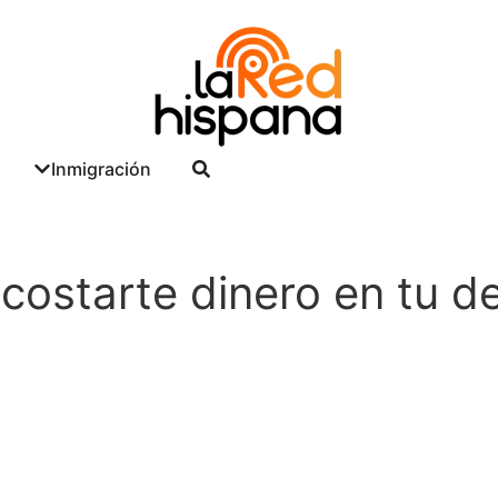
ter!
.
Inmigración
costarte dinero en tu d