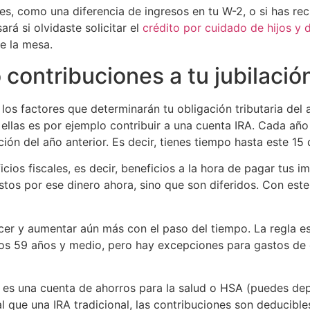
dades, como una diferencia de ingresos en tu W-2, o si has
rá si olvidaste solicitar el
crédito por cuidado de hijos y
e la mesa.
 contribuciones a tu jubilació
e los factores que determinarán tu obligación tributaria d
e ellas es por ejemplo contribuir a una cuenta IRA. Cada añ
ción del año anterior. Es decir, tienes tiempo hasta este 15
cios fiscales, es decir, beneficios a la hora de pagar tus i
stos por ese dinero ahora, sino que son diferidos. Con est
cer y aumentar aún más con el paso del tiempo. La regla es
e los 59 años y medio, pero hay excepciones para gastos d
 es una cuenta de ahorros para la salud o HSA (puedes depo
al que una IRA tradicional, las contribuciones son deducible