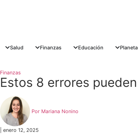
Suscríbete a nuestro Newslet
Información semanal sobre los temas que más te interesan
Salud
Finanzas
Educación
Planeta
Suscríbete
Finanzas
Estos 8 errores pueden 
Por
Mariana Nonino
|
enero 12, 2025