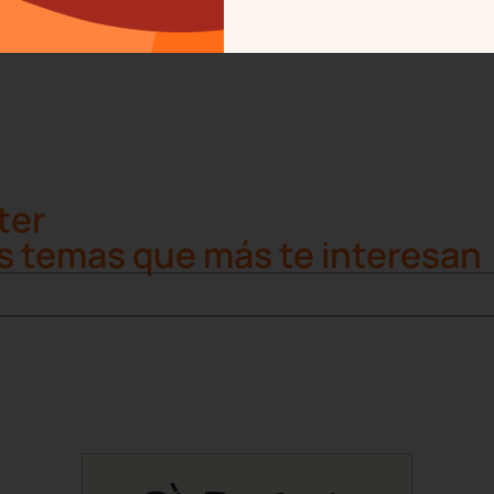
ter
s temas que más te interesan