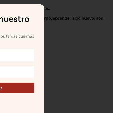
vidades extracurriculares.
 nuestro
s, jugar, mover el cuerpo, aprender algo nuevo, son
 los temas que más
e