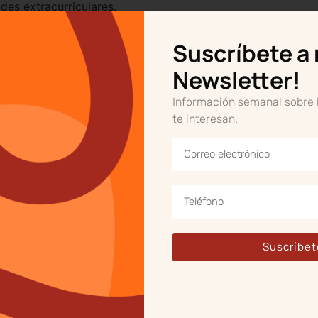
des extracurriculares.
 experimentado como resultado de su participación en acti
Suscríbete a
ento en el bienestar general de nuestros niños.
Tener amigo
acer algo con el tiempo libre.
Newsletter!
 ya verás los resultados!
Información semanal sobre
te interesan.
Suscríbet