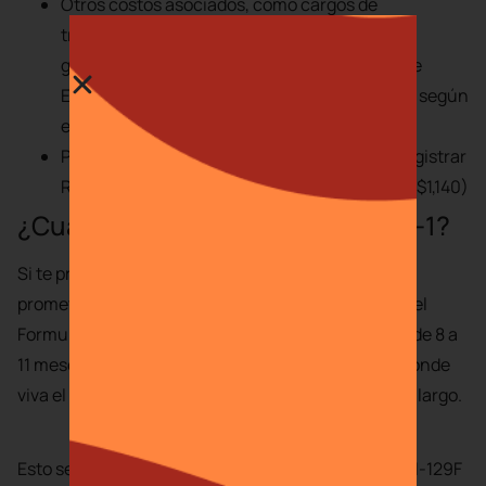
Otros costos asociados, como cargos de
traducción, fotocopias, costo del pasaporte y
gastos de viajes a la Embajada o Consulado de
EE.UU. para una entrevista. Los costos varían según
el país.
Presentar
Formulario I-485
, Solicitud para Registrar
Residencia Permanente o Ajustar el Estatus ($1,140)
¿Cuánto tiempo tarda una visa K-1?
Si te preguntas cuánto tiempo tarda una visa de
prometido, debes saber que después de presentar el
Formulario I-129F, puede tomar aproximadamente de 8 a
11 meses obtener la visa K-1. Dependiendo el país donde
viva el
fioncé
, el tiempo puede ser más corto o más largo.
Esto se debe a que el tiempo de aprobación para el I-129F