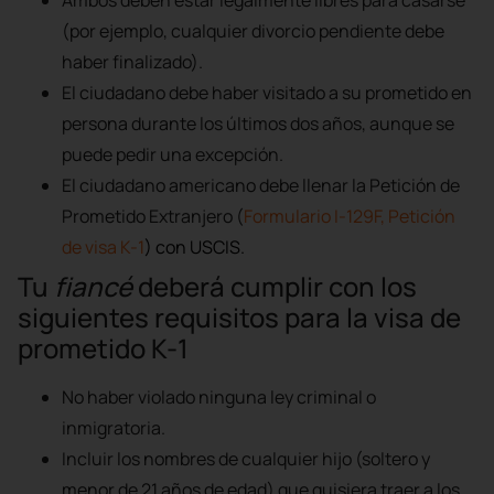
Ambos deben estar legalmente libres para casarse
(por ejemplo, cualquier divorcio pendiente debe
haber finalizado).
El ciudadano debe haber visitado a su prometido en
persona durante los últimos dos años, aunque se
puede pedir una excepción.
El ciudadano americano debe llenar la Petición de
Prometido Extranjero (
Formulario I-129F, Petición
de visa K-1
) con USCIS.
Tu
fiancé
deberá cumplir con los
siguientes requisitos para la visa de
prometido K-1
No haber violado ninguna ley criminal o
inmigratoria.
Incluir los nombres de cualquier hijo (soltero y
menor de 21 años de edad) que quisiera traer a los