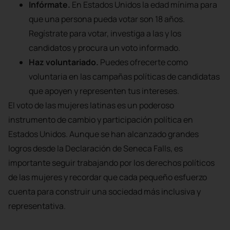
Infórmate.
En Estados Unidos la edad mínima para
que una persona pueda votar son 18 años.
Regístrate para votar, investiga a las y los
candidatos y procura un voto informado.
Suscríbete a nuestro
Haz voluntariado.
Puedes ofrecerte como
Newsletter!
voluntaria en las campañas políticas de candidatas
Información semanal sobre los temas
que apoyen y representen tus intereses.
que más te interesan.
El voto de las mujeres latinas es un poderoso
instrumento de cambio y participación política en
Estados Unidos. Aunque se han alcanzado grandes
logros desde la Declaración de Seneca Falls, es
importante seguir trabajando por los derechos políticos
de las mujeres y recordar que cada pequeño esfuerzo
cuenta para construir una sociedad más inclusiva y
representativa.
Suscríbete