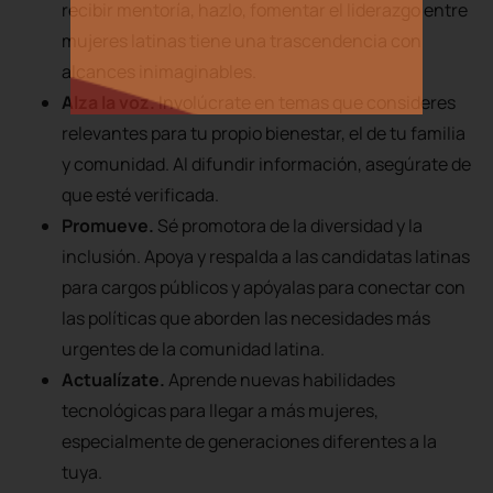
recibir mentoría, hazlo, fomentar el liderazgo entre
mujeres latinas tiene una trascendencia con
alcances inimaginables.
Alza la voz.
Involúcrate en temas que consideres
relevantes para tu propio bienestar, el de tu familia
y comunidad. Al difundir información, asegúrate de
que esté verificada.
Promueve.
Sé promotora de la diversidad y la
inclusión. Apoya y respalda a las candidatas latinas
para cargos públicos y apóyalas para conectar con
las políticas que aborden las necesidades más
urgentes de la comunidad latina.
Actualízate.
Aprende nuevas habilidades
tecnológicas para llegar a más mujeres,
especialmente de generaciones diferentes a la
tuya.