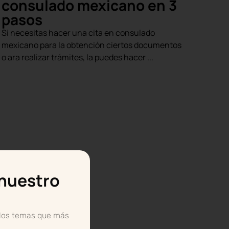
consulado mexicano en 3
pasos
Si necesitas hacer una cita en consulado
mexicano para la obtención ciertos documentos
o ara realizar trámites, la puedes hacer ...
 nuestro
 los temas que más