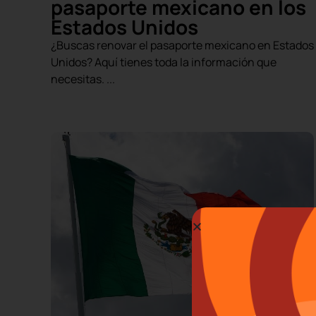
pasaporte mexicano en los
Estados Unidos
¿Buscas renovar el pasaporte mexicano en Estados
Unidos? Aquí tienes toda la información que
necesitas. ...