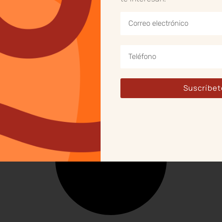
¿Qué estados otorgan
licencias de conducir a
indocumentados?
Algunos estados brindan la posibilidad de adquirir 
una licencia de conducir, sin requerir un estatus 
Suscríbet
migratorio al día. ...				