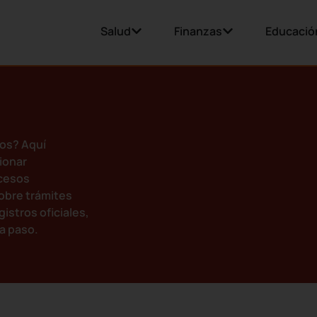
Salud
Finanzas
Educació
os? Aquí
ionar
ocesos
obre trámites
gistros oficiales,
a paso.