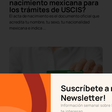
nacimiento mexicana para
los trámites de USCIS?
El acta de nacimiento es el documento oficial que
acredita tu nombre, tu sexo, tu nacionalidad
mexicana e indica ...
Suscríbete a
Newsletter!
Información semanal sobre
te interesan.