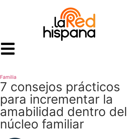
Suscríbete a nuestro
Newsletter!
Información semanal sobre los temas que más te
interesan.
Familia
Suscríbete
7 consejos prácticos
para incrementar la
amabilidad dentro del
núcleo familiar