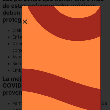
de estas enfermedades crónicas
deben ser más cuidadosas y
protegerse del COVID-19:
Diabetes no controlada.
Enfermedad cardíaca.
Obesidad severa con un índice de masa
corporal superior a 40.
Asma y enfermedades pulmonares.
Sistema inmunológico debilitado.
Embarazo.
La mejor manera de prevenir el
COVID-19 es tomar medidas de
prevención a diario, incluidos:
Permanecer al menos a 6 pies de distancia de
las personas con las que no convive.