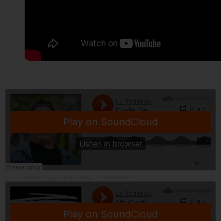
La Red Hispana
·
Cuide De Su Cuerpo Y De Su Mente