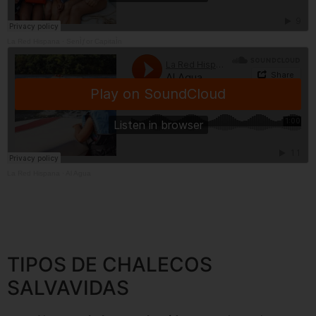
La Red Hispana
·
SenÌƒor CapitaÌn
La Red Hispana
·
Al Agua
TIPOS DE CHALECOS
SALVAVIDAS