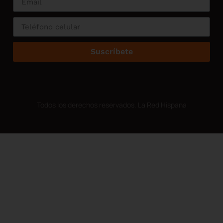
Suscríbete
Suscríbete a 
Newsletter!
Todos los derechos reservados. La Red Hispana
Información semanal sob
que más te interesan.
Suscríbete