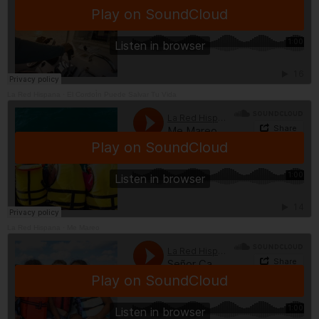
La Red Hispana
·
El CordoÌn Puede Salvar Tu Vida
La Red Hispana
·
Me Mareo