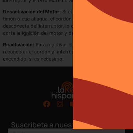
interruptor y el otro extremo al operador.
Desactivación del Motor:
Si el operador se aleja del
timón o cae al agua, el cordón se estira y se
desconecta del interruptor, lo que inmediatamente
corta la ignición del motor y detiene la embarcación.
Reactivación:
Para reactivar el motor, el operador debe
reconectar el cordón al interruptor y girar la llave de
encendido, si es necesario.
Suscríbete a nuestro newsletter!