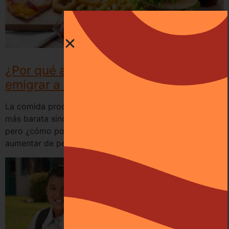
¿Por qué aumentamos de peso al
emigrar a Estados Unidos?
La comida procesada y congelada no sólo es mucho
más barata sino que además permite ahorrar tiempo,
pero ¿cómo podemos adaptar nuestra dieta sin
aumentar de peso?