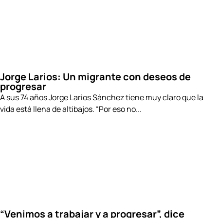
Suscríbete a nuestro
Jorge Larios: Un migrante con deseos de
Newsletter!
progresar
A sus 74 años Jorge Larios Sánchez tiene muy claro que la
Información semanal sobre los temas
vida está llena de altibajos. “Por eso no...
que más te interesan.
Suscríbete
“Venimos a trabajar y a progresar”, dice