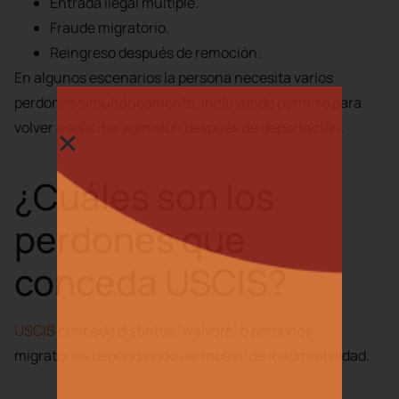
Entrada ilegal múltiple.
Fraude migratorio.
Reingreso después de remoción.
En algunos escenarios la persona necesita varios
perdones simultáneamente, incluyendo permiso para
volver a solicitar admisión después de deportación.
¿Cuáles son los
perdones que
conceda USCIS?
USCIS
concede distintos “waivers” o perdones
migratorios dependiendo del motivo de inadmisibilidad.